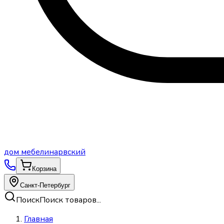
дом
мебели
нарвский
Корзина
Санкт-Петербург
Поиск
Поиск товаров...
Главная