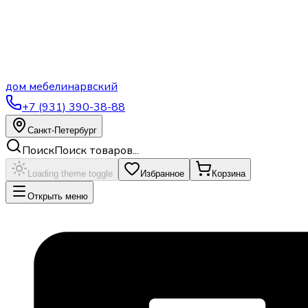
дом
мебели
нарвский
+7 (931) 390-38-88
Санкт-Петербург
Поиск
Поиск товаров...
Loading theme toggle
Избранное
Корзина
Открыть меню