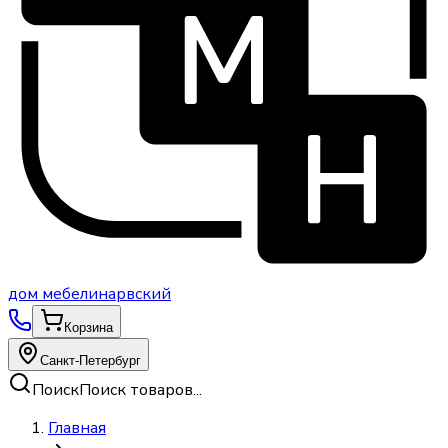
дом
мебели
нарвский
Корзина
Санкт-Петербург
Поиск
Поиск товаров...
Главная