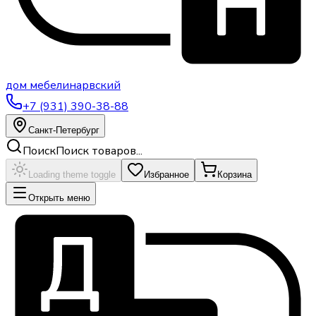
дом
мебели
нарвский
+7 (931) 390-38-88
Санкт-Петербург
Поиск
Поиск товаров...
Loading theme toggle
Избранное
Корзина
Открыть меню