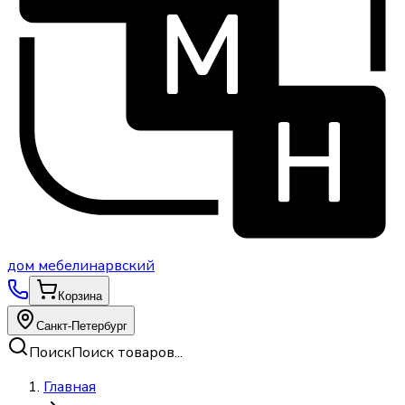
дом
мебели
нарвский
Корзина
Санкт-Петербург
Поиск
Поиск товаров...
Главная