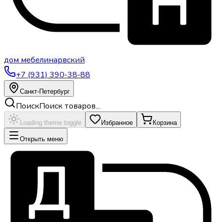
дом
мебели
нарвский
+7 (931) 390-38-88
Санкт-Петербург
Поиск
Поиск товаров...
Loading theme toggle
Избранное
Корзина
Открыть меню