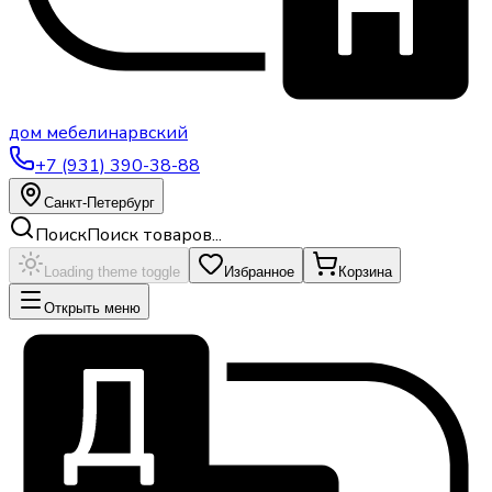
дом
мебели
нарвский
+7 (931) 390-38-88
Санкт-Петербург
Поиск
Поиск товаров...
Loading theme toggle
Избранное
Корзина
Открыть меню