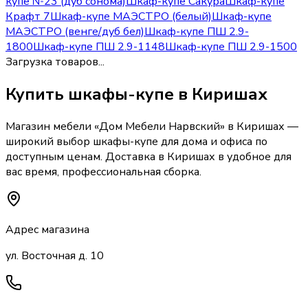
купе №23 (дуб сонома)
Шкаф-купе Сакура
Шкаф-купе
Крафт 7
Шкаф-купе МАЭСТРО (белый)
Шкаф-купе
МАЭСТРО (венге/дуб бел)
Шкаф-купе ПШ 2.9-
1800
Шкаф-купе ПШ 2.9-1148
Шкаф-купе ПШ 2.9-1500
Загрузка товаров...
Купить
шкафы-купе
в Киришах
Магазин мебели «
Дом Мебели Нарвский
»
в Киришах
—
широкий выбор
шкафы-купе
для дома и офиса по
доступным ценам. Доставка
в Киришах
в удобное для
вас время, профессиональная сборка.
Адрес магазина
ул. Восточная д. 10