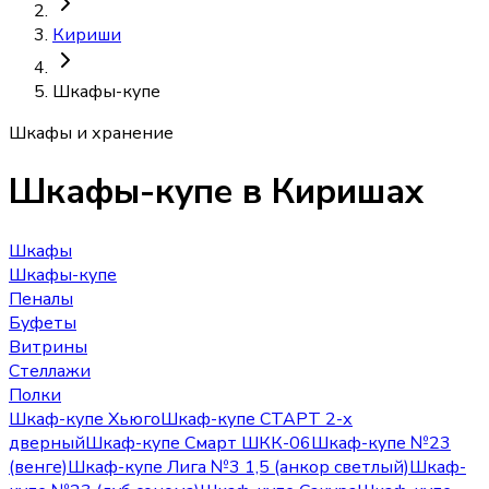
Кириши
Шкафы-купе
Шкафы и хранение
Шкафы-купе
в Киришах
Шкафы
Шкафы-купе
Пеналы
Буфеты
Витрины
Стеллажи
Полки
Шкаф-купе Хьюго
Шкаф-купе СТАРТ 2-х
дверный
Шкаф-купе Смарт ШКК-06
Шкаф-купе №23
(венге)
Шкаф-купе Лига №3 1,5 (анкор светлый)
Шкаф-