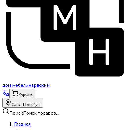
дом
мебели
нарвский
Корзина
Санкт-Петербург
Поиск
Поиск товаров...
Главная