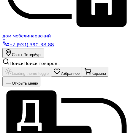
дом
мебели
нарвский
+7 (931) 390-38-88
Санкт-Петербург
Поиск
Поиск товаров...
Loading theme toggle
Избранное
Корзина
Открыть меню