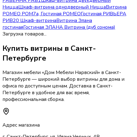
РАВЕННА РАВ1
Шкаф-витрина двухдверный
Ницца
Шкаф-витрина однодверный Ницца
Витрина
РОМЕО РОМ7а, Гостиная РОМЕО
Гостиная РИВЬЕРА
РИВ20 Шкаф-витрина
Витрина Элана
гостиная
Гостиная ЭЛАНА Витрина (дуб сонома)
Загрузка товаров...
Купить
витрины
в Санкт-
Петербурге
Магазин мебели «
Дом Мебели Нарвский
»
в Санкт-
Петербурге
— широкий выбор
витрины
для дома и
офиса по доступным ценам. Доставка
в Санкт-
Петербурге
в удобное для вас время,
профессиональная сборка.
Адрес магазина
г. Санкт-Петербург, ул. Ивана Черных, 4В