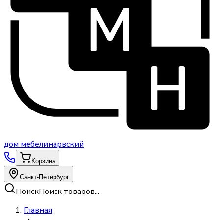
дом
мебели
нарвский
Корзина
Санкт-Петербург
Поиск
Поиск товаров...
Главная