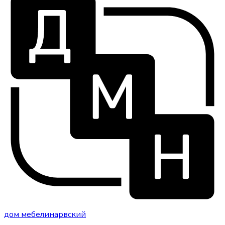
дом
мебели
нарвский