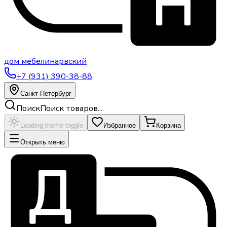
дом
мебели
нарвский
+7 (931) 390-38-88
Санкт-Петербург
Поиск
Поиск товаров...
Loading theme toggle
Избранное
Корзина
Открыть меню