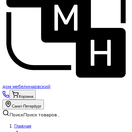
дом
мебели
нарвский
Корзина
Санкт-Петербург
Поиск
Поиск товаров...
Главная