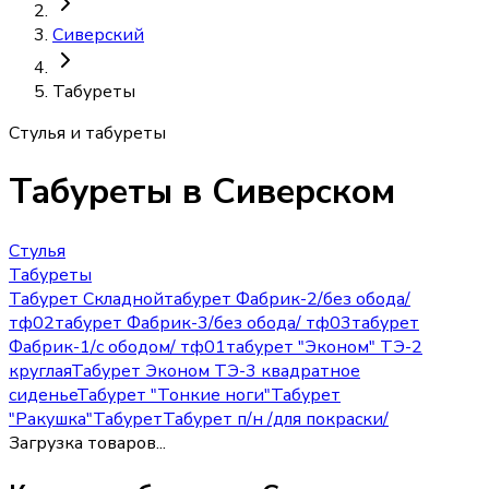
Сиверский
Табуреты
Стулья и табуреты
Табуреты
в Сиверском
Стулья
Табуреты
Табурет Складной
табурет Фабрик-2/без обода/
тф02
табурет Фабрик-3/без обода/ тф03
табурет
Фабрик-1/с ободом/ тф01
табурет "Эконом" ТЭ-2
круглая
Табурет Эконом ТЭ-3 квадратное
сиденье
Табурет "Тонкие ноги"
Табурет
"Ракушка"
Табурет
Табурет п/н /для покраски/
Загрузка товаров...