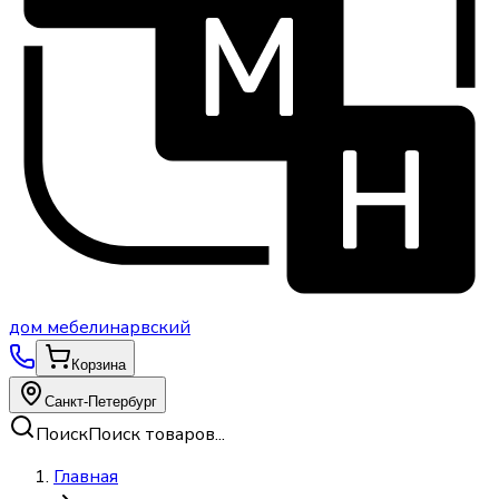
дом
мебели
нарвский
Корзина
Санкт-Петербург
Поиск
Поиск товаров...
Главная