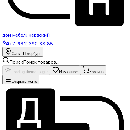
дом
мебели
нарвский
+7 (931) 390-38-88
Санкт-Петербург
Поиск
Поиск товаров...
Loading theme toggle
Избранное
Корзина
Открыть меню