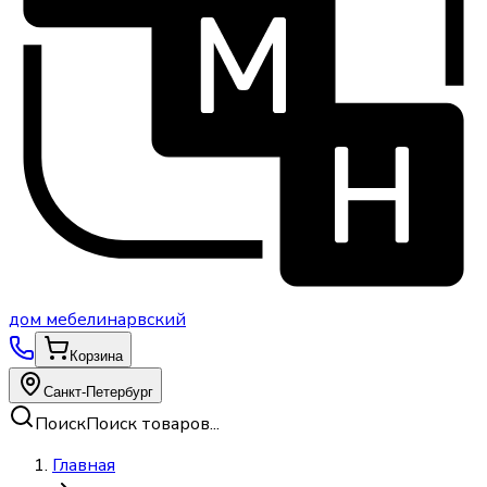
дом
мебели
нарвский
Корзина
Санкт-Петербург
Поиск
Поиск товаров...
Главная