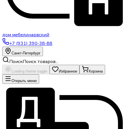
дом
мебели
нарвский
+7 (931) 390-38-88
Санкт-Петербург
Поиск
Поиск товаров...
Loading theme toggle
Избранное
Корзина
Открыть меню