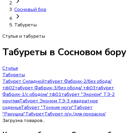
Сосновый бор
Табуреты
Стулья и табуреты
Табуреты
в Сосновом бору
Стулья
Табуреты
Табурет Складной
табурет Фабрик-2/без обода/
тф02
табурет Фабрик-3/без обода/ тф03
табурет
Фабрик-1/с ободом/ тф01
табурет "Эконом" ТЭ-2
круглая
Табурет Эконом ТЭ-3 квадратное
сиденье
Табурет "Тонкие ноги"
Табурет
"Ракушка"
Табурет
Табурет п/н /для покраски/
Загрузка товаров...