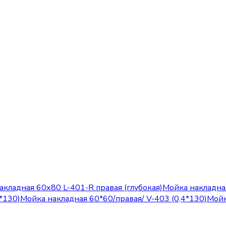
акладная 60х80 L-401-R правая (глубокая)
Мойка накладная
*130)
Мойка накладная 60*60/правая/ V-403 (0,4*130)
Мойк