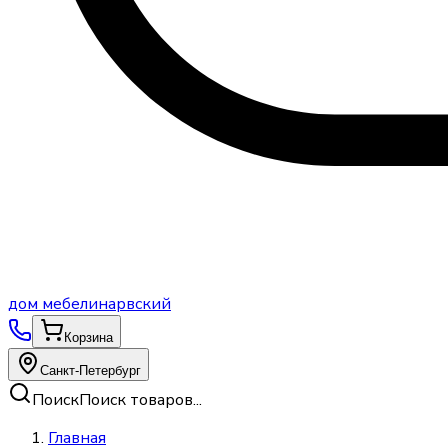
дом
мебели
нарвский
Корзина
Санкт-Петербург
Поиск
Поиск товаров...
Главная