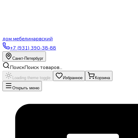
дом
мебели
нарвский
+7 (931) 390-38-88
Санкт-Петербург
Поиск
Поиск товаров...
Loading theme toggle
Избранное
Корзина
Открыть меню