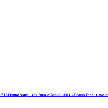
 №16
Полка закрытая Элана
Полка ИОН-4
Полка Галактика 