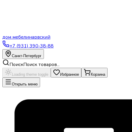
дом
мебели
нарвский
+7 (931) 390-38-88
Санкт-Петербург
Поиск
Поиск товаров...
Loading theme toggle
Избранное
Корзина
Открыть меню