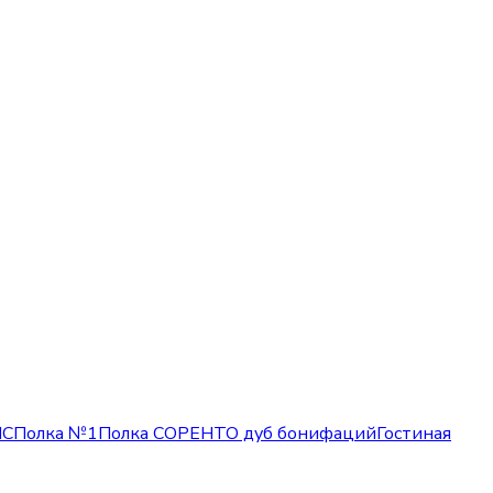
МС
Полка №1
Полка СОРЕНТО дуб бонифаций
Гостиная