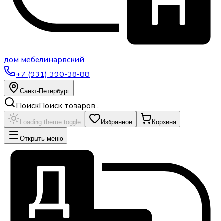
дом
мебели
нарвский
+7 (931) 390-38-88
Санкт-Петербург
Поиск
Поиск товаров...
Loading theme toggle
Избранное
Корзина
Открыть меню