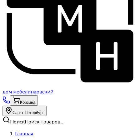
дом
мебели
нарвский
Корзина
Санкт-Петербург
Поиск
Поиск товаров...
Главная