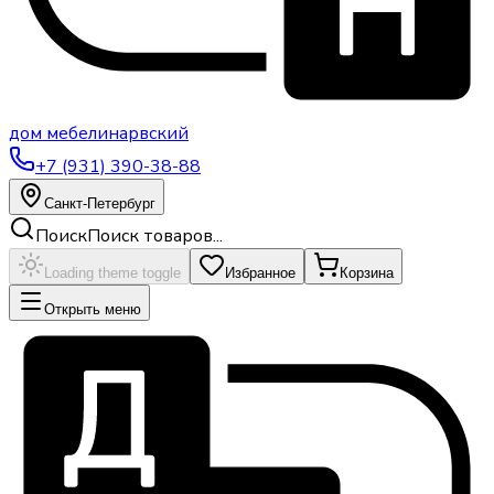
дом
мебели
нарвский
+7 (931) 390-38-88
Санкт-Петербург
Поиск
Поиск товаров...
Loading theme toggle
Избранное
Корзина
Открыть меню