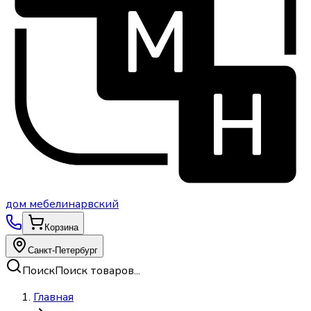
дом
мебели
нарвский
Корзина
Санкт-Петербург
Поиск
Поиск товаров...
Главная