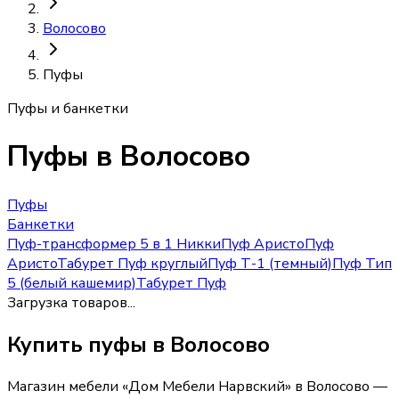
Волосово
Пуфы
Пуфы и банкетки
Пуфы
в Волосово
Пуфы
Банкетки
Пуф-трансформер 5 в 1 Никки
Пуф Аристо
Пуф
Аристо
Табурет Пуф круглый
Пуф Т-1 (темный)
Пуф Тип
5 (белый кашемир)
Табурет Пуф
Загрузка товаров...
Купить
пуфы
в Волосово
Магазин мебели «
Дом Мебели Нарвский
»
в Волосово
—